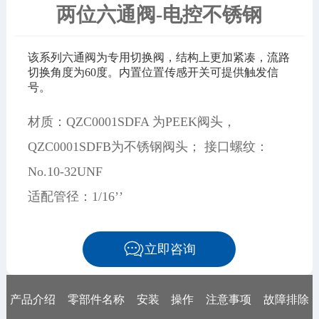
两位六通阀-电控不锈钢
该系列六通阀为专用切换阀，结构上更加紧凑，流路
切换角度为60度。内置位置传感开关可提供触发信
号。
材质：QZC0001SDFA 为PEEK阀头，
QZC0001SDFB为不锈钢阀头； 接口螺纹：
No.10-32UNF
适配管径：1/16’’
立即咨询
产品介绍
零部件名称
安装
操作
注意事项
故障排除