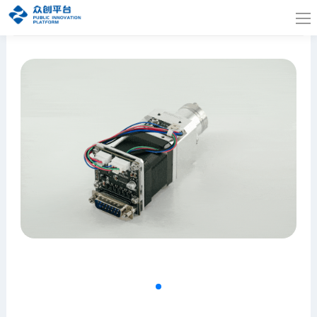
首页
>
产品中心
>
离子色谱部件
>
进样阀/切换阀